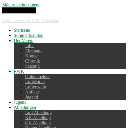
Skip to main content
Toggle navigation
Schützenverein 1905 Altenstadt
Startseite
Sommerbiathlon
Der Verein
Infos
Ehrenamt
Könige
Chronik
Satzung
RWK
Onlinemelder
Luftpistole
Luftgewehr
Auflage
Jugend
Jugend
Abteilungen
Luft Abteilung
KK Abteilung
GK Abteilung
Bogen Abteilung