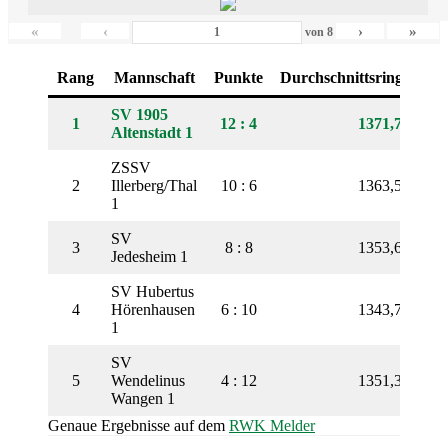
«
‹
›
»
von
8
Rang
Mannschaft
Punkte
Durchschnittsringe
SV 1905
1
12 : 4
1371,75
Altenstadt 1
ZSSV
2
Illerberg/Thal
10 : 6
1363,50
1
SV
3
8 : 8
1353,63
Jedesheim 1
SV Hubertus
4
Hörenhausen
6 : 10
1343,75
1
SV
5
Wendelinus
4 : 12
1351,38
Wangen 1
Genaue Ergebnisse auf dem
RWK Melder