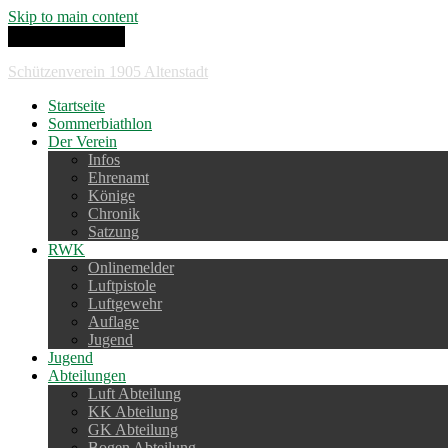
Skip to main content
Toggle navigation
Schützenverein 1905 Altenstadt
Startseite
Sommerbiathlon
Der Verein
Infos
Ehrenamt
Könige
Chronik
Satzung
RWK
Onlinemelder
Luftpistole
Luftgewehr
Auflage
Jugend
Jugend
Abteilungen
Luft Abteilung
KK Abteilung
GK Abteilung
Bogen Abteilung