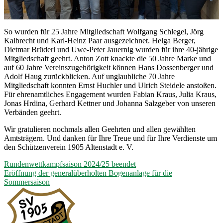
So wurden für 25 Jahre Mitgliedschaft Wolfgang Schlegel, Jörg
Kalbrecht und Karl-Heinz Paar ausgezeichnet. Helga Berger,
Dietmar Brüderl und Uwe-Peter Jauernig wurden für ihre 40-jährige
Mitgliedschaft geehrt. Anton Zott knackte die 50 Jahre Marke und
auf 60 Jahre Vereinszugehörigkeit können Hans Dossenberger und
Adolf Haug zurückblicken. Auf unglaubliche 70 Jahre
Mitgliedschaft konnten Ernst Huchler und Ulrich Steidele anstoßen.
Für ehrenamtliches Engagement wurden Fabian Kraus, Julia Kraus,
Jonas Hrdina, Gerhard Kettner und Johanna Salzgeber von unseren
Verbänden geehrt.
Wir gratulieren nochmals allen Geehrten und allen gewählten
Amtsträgern. Und danken für Ihre Treue und für Ihre Verdienste um
den Schützenverein 1905 Altenstadt e. V.
Beitragsnavigation
Rundenwettkampfsaison 2024/25 beendet
Eröffnung der generalüberholten Bogenanlage für die
Sommersaison