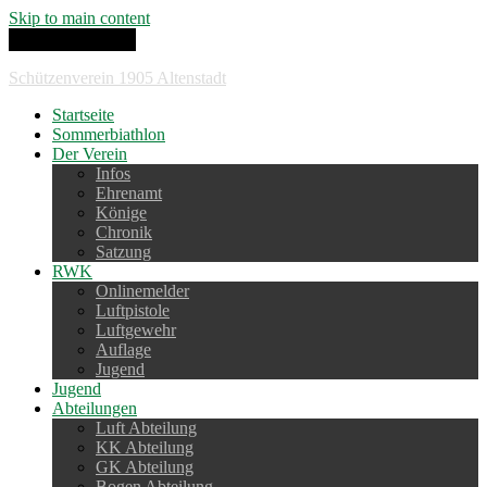
Skip to main content
Toggle navigation
Schützenverein 1905 Altenstadt
Startseite
Sommerbiathlon
Der Verein
Infos
Ehrenamt
Könige
Chronik
Satzung
RWK
Onlinemelder
Luftpistole
Luftgewehr
Auflage
Jugend
Jugend
Abteilungen
Luft Abteilung
KK Abteilung
GK Abteilung
Bogen Abteilung