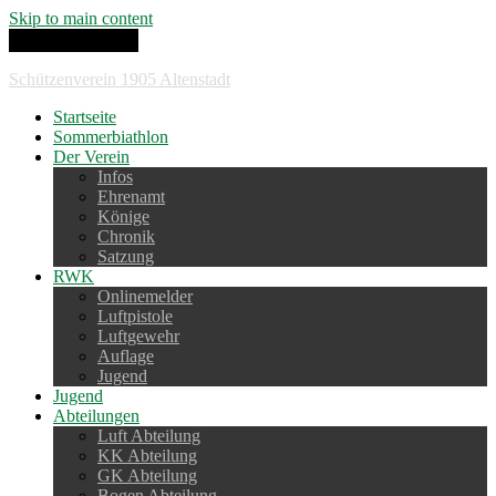
Skip to main content
Toggle navigation
Schützenverein 1905 Altenstadt
Startseite
Sommerbiathlon
Der Verein
Infos
Ehrenamt
Könige
Chronik
Satzung
RWK
Onlinemelder
Luftpistole
Luftgewehr
Auflage
Jugend
Jugend
Abteilungen
Luft Abteilung
KK Abteilung
GK Abteilung
Bogen Abteilung