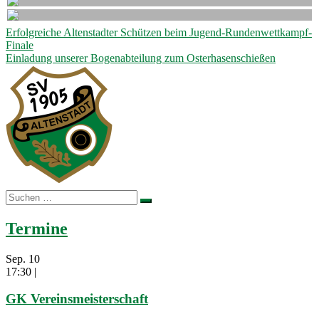
Beitragsnavigation
Erfolgreiche Altenstadter Schützen beim Jugend-Rundenwettkampf-
Finale
Einladung unserer Bogenabteilung zum Osterhasenschießen
Suchen
nach:
Termine
Sep.
10
17:30
|
GK Vereinsmeisterschaft