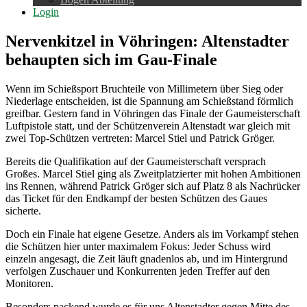
Login
Nervenkitzel in Vöhringen: Altenstadter
behaupten sich im Gau-Finale
Wenn im Schießsport Bruchteile von Millimetern über Sieg oder
Niederlage entscheiden, ist die Spannung am Schießstand förmlich
greifbar. Gestern fand in Vöhringen das Finale der Gaumeisterschaft
Luftpistole statt, und der Schützenverein Altenstadt war gleich mit
zwei Top-Schützen vertreten: Marcel Stiel und Patrick Gröger.
Bereits die Qualifikation auf der Gaumeisterschaft versprach
Großes. Marcel Stiel ging als Zweitplatzierter mit hohen Ambitionen
ins Rennen, während Patrick Gröger sich auf Platz 8 als Nachrücker
das Ticket für den Endkampf der besten Schützen des Gaues
sicherte.
Doch ein Finale hat eigene Gesetze. Anders als im Vorkampf stehen
die Schützen hier unter maximalem Fokus: Jeder Schuss wird
einzeln angesagt, die Zeit läuft gnadenlos ab, und im Hintergrund
verfolgen Zuschauer und Konkurrenten jeden Treffer auf den
Monitoren.
Besonders packend wurde es für uns Altenstadter gegen Mitte des