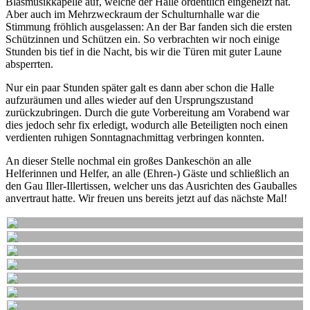
Blasmusikkapelle auf, welche der Halle ordentlich eingeheizt hat.
Aber auch im Mehrzweckraum der Schulturnhalle war die
Stimmung fröhlich ausgelassen: An der Bar fanden sich die ersten
Schützinnen und Schützen ein. So verbrachten wir noch einige
Stunden bis tief in die Nacht, bis wir die Türen mit guter Laune
absperrten.
Nur ein paar Stunden später galt es dann aber schon die Halle
aufzuräumen und alles wieder auf den Ursprungszustand
zurückzubringen. Durch die gute Vorbereitung am Vorabend war
dies jedoch sehr fix erledigt, wodurch alle Beteiligten noch einen
verdienten ruhigen Sonntagnachmittag verbringen konnten.
An dieser Stelle nochmal ein großes Dankeschön an alle
Helferinnen und Helfer, an alle (Ehren-) Gäste und schließlich an
den Gau Iller-Illertissen, welcher uns das Ausrichten des Gauballes
anvertraut hatte. Wir freuen uns bereits jetzt auf das nächste Mal!