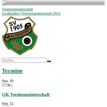
Beitragsnavigation
Vereinsmeisterschaft
Großkaliber Vereinsmeisterschaft 2023
Suchen
nach:
Termine
Sep.
10
17:30
|
GK Vereinsmeisterschaft
Sep.
12