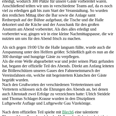
erledigt, wodurch 300 Plätze für unsere Gäste vorbereitet waren.
Anschließend teilten wir uns in verschiedene Teams auf, da es noch
viel zu erledigen galt bis zum Start der Veranstaltung. So wurden
den restlichen Mittag über die Bar sowie die Anlage samt
Rednerpult auf der Bühne aufgebaut, die Tische und die Halle
dekoriert und die Küche und der Ausschank für den großen
Ansturm am Abend vorbereitet. Als dies alles erledigt und
vorbereitet war, gingen wir in eine kleine Nachmittagspause, die wir
nutzten um uns für den Abend frisch zu machen.
Als sich gegen 19:00 Uhr die Halle langsam füllte, wurde auch die
Anspannung unter den Helfern größer. Schließlich galt es nun an die
300 durstige und hungrige Gäste zu verpflegen.
Als die erste Welle abgearbeitet war und jeder seinen Platz gefunden
hat, begann der offizielle Teil des Abends. Direkt am Anfang leiteten
die Böllerschützen unseres Gaues den Fahneneinmarsch der
Vereinsfahnen ein, welche mit begeistertem Klatschen der Gäste
begrüßt wurden.
Nach den Grußworten der verschiedenen Vertreterinnen und
Vertretern schlossen sich die Ehrungen des Abends an, bei denen
auch Altenstadt zwei Erfolge zu verzeichnen hatte: Ulrich Steidele
und Thomas Schlager-Krause wurden in den Disziplinen
Luftgewehr Auflage und Luftgewehr Gau Vizekönige.
Nach dem offiziellen Teil spielte mit
Blech6
eine talentierte