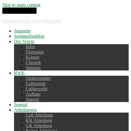
Skip to main content
Toggle navigation
Schützenverein 1905 Altenstadt
Startseite
Sommerbiathlon
Der Verein
Infos
Ehrenamt
Könige
Chronik
Satzung
RWK
Onlinemelder
Luftpistole
Luftgewehr
Auflage
Jugend
Jugend
Abteilungen
Luft Abteilung
KK Abteilung
GK Abteilung
Bogen Abteilung